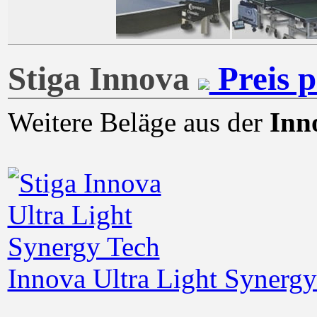
Stiga Innova
Preis p
Weitere Beläge aus der
Inn
Innova Ultra Light Synergy