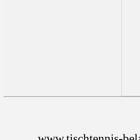
www.tischtennis-bel