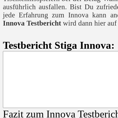
ausführlich ausfallen. Bist Du zufri
jede Erfahrung zum Innova kann and
Innova Testbericht
wird dann hier auf 
Testbericht Stiga Innova:
Fazit zum Innova Testberich