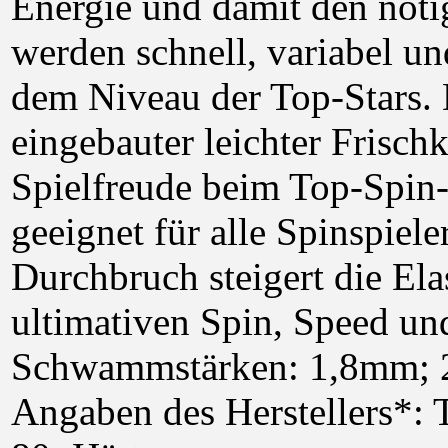
Energie und damit den nöti
werden schnell, variabel u
dem Niveau der Top-Stars.
eingebauter leichter Frischk
Spielfreude beim Top-Spin-
geeignet für alle Spinspiele
Durchbruch steigert die Ela
ultimativen Spin, Speed un
Schwammstärken: 1,8mm; 
Angaben des Herstellers*: 