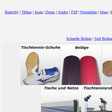
Butterfly
|
Tibhar
|
Joola
|
Donic
|
Andro
|
TSP
|
Friendship
|
Stiga
|
Schnelle Beläge
|
Soft Beläg