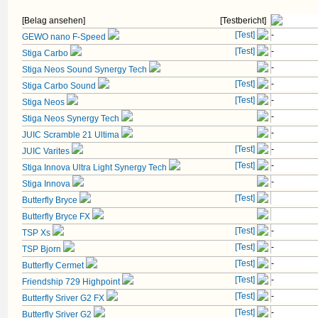
[Belag ansehen]
[Testbericht]
[Test]
-
GEWO nano F-Speed
[Test]
-
Stiga Carbo
-
Stiga Neos Sound Synergy Tech
[Test]
-
Stiga Carbo Sound
[Test]
-
Stiga Neos
-
Stiga Neos Synergy Tech
-
JUIC Scramble 21 Ultima
[Test]
-
JUIC Varites
[Test]
-
Stiga Innova Ultra Light Synergy Tech
-
Stiga Innova
[Test]
Butterfly Bryce
Butterfly Bryce FX
[Test]
-
TSP Xs
[Test]
-
TSP Bjorn
[Test]
-
Butterfly Cermet
[Test]
-
Friendship 729 Highpoint
[Test]
-
Butterfly Sriver G2 FX
[Test]
-
Butterfly Sriver G2