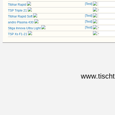
[Test]
Tibhar Rapid
-
TSP Triple 21
[Test]
Tibhar Rapid Soft
[Test]
andro Plasma 430
[Test]
-
Stiga Innova Ultra Light
-
TSP Xs F1-21
www.tischt