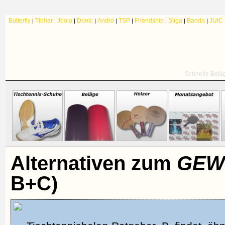
Butterfly
Tibhar
Joola
Donic
Andro
TSP
Friendship
Stiga
Banda
JUIC
|
|
|
|
|
|
|
|
|
Schnelle Belä
Alternativen zum
GEWO
B+C)