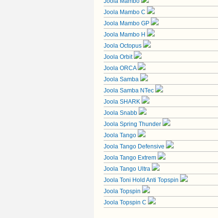
Joola Mambo
Joola Mambo C
Joola Mambo GP
Joola Mambo H
Joola Octopus
Joola Orbit
Joola ORCA
Joola Samba
Joola Samba NTec
Joola SHARK
Joola Snabb
Joola Spring Thunder
Joola Tango
Joola Tango Defensive
Joola Tango Extrem
Joola Tango Ultra
Joola Toni Hold Anti Topspin
Joola Topspin
Joola Topspin C