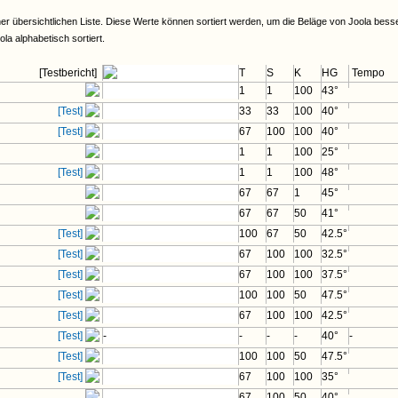
iner übersichtlichen Liste. Diese Werte können sortiert werden, um die Beläge von Joola bess
la alphabetisch sortiert.
[Testbericht]
T
S
K
HG
Tempo
1
1
100
43°
[Test]
33
33
100
40°
[Test]
67
100
100
40°
1
1
100
25°
[Test]
1
1
100
48°
67
67
1
45°
67
67
50
41°
[Test]
100
67
50
42.5°
[Test]
67
100
100
32.5°
[Test]
67
100
100
37.5°
[Test]
100
100
50
47.5°
[Test]
67
100
100
42.5°
[Test]
-
-
-
-
40°
-
[Test]
100
100
50
47.5°
[Test]
67
100
100
35°
67
100
50
40°