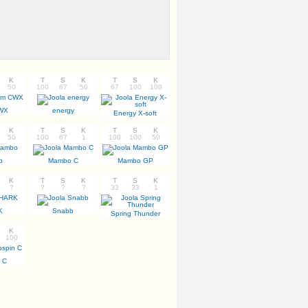
K
T
S
K
T
S
K
50
100
67
50
67
100
100
WX
energy
Energy X-soft
K
T
S
K
T
S
K
50
100
67
1
100
100
50
o
Mambo C
Mambo GP
K
T
S
K
T
S
K
?
?
?
?
33
33
1
K
Snabb
Spring Thunder
K
100
 C